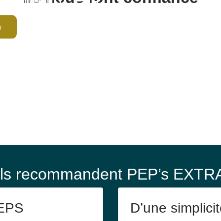
crutement C.H.R
a
Ils recommandent PEP’s EXTR
PEPS
D’une simplicité