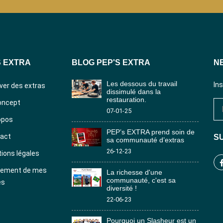
S EXTRA
BLOG PEP'S EXTRA
N
Les dessous du travail
In
ver des extras
dissimulé dans la
restauration.
oncept
07-01-25
opos
PEP’s EXTRA prend soin de
act
SU
sa communauté d’extras
26-12-23
ions légales
tement de mes
La richesse d'une
communauté, c'est sa
es
diversité !
22-06-23
Pourquoi un Slasheur est un