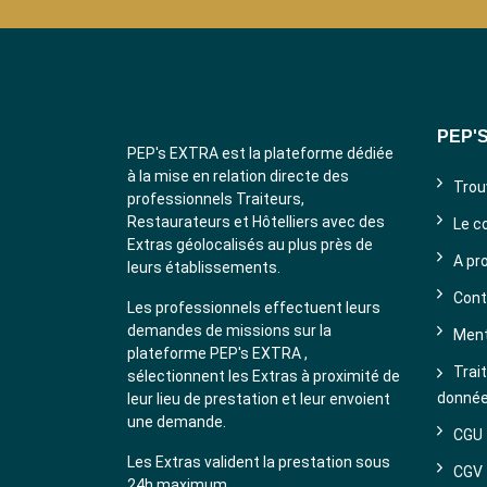
PEP'
PEP's EXTRA est la plateforme dédiée
à la mise en relation directe des
Trou
professionnels Traiteurs,
Restaurateurs et Hôtelliers avec des
Le c
Extras géolocalisés au plus près de
A pr
leurs établissements.
Cont
Les professionnels effectuent leurs
demandes de missions sur la
Ment
plateforme PEP's EXTRA ,
Trai
sélectionnent les Extras à proximité de
donné
leur lieu de prestation et leur envoient
une demande.
CGU
Les Extras valident la prestation sous
CGV
24h maximum.