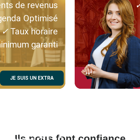
ts de revenus
enda Optimisé
✓
Taux horaire
inimum garanti
JE SUIS UN EXTRA
forme innovante de mise
te les méthodes
Ils nous font confiance