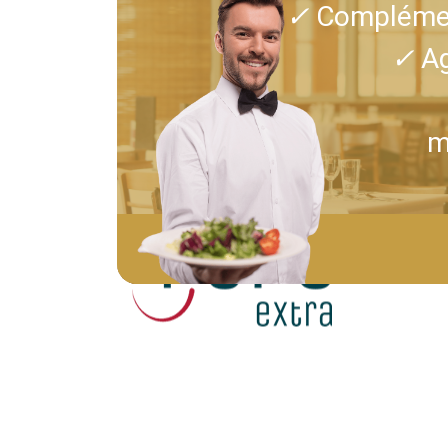
✓
Complémen
✓
Ag
m
PEP's EXTRA La Plate
en relation qui disrup