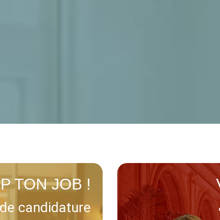
P TON JOB !
de candidature