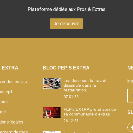
Plateforme dédiée aux Pros & Extras
Je découvre
S EXTRA
BLOG PEP'S EXTRA
N
Les dessous du travail
In
ver des extras
dissimulé dans la
restauration.
oncept
07-01-25
opos
PEP’s EXTRA prend soin de
act
SU
sa communauté d’extras
26-12-23
ions légales
tement de mes