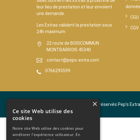
sélectionnent les Extras à proximité de
donné
leur lieu de prestation et leur envoient
une demande.
CGU
Les Extras valident la prestation sous
CGV
24h maximum.
22 route de BOISCOMMUN
MONTBARROIS 45340
contact@peps-extra.com
0766295599
×
Copyright © 2024 - Tous droits réservés Pep's Extr
Ce site Web utilise des
cookies
Notre site Web utilise des cookies pour
améliorer l'expérience utilisateur. En