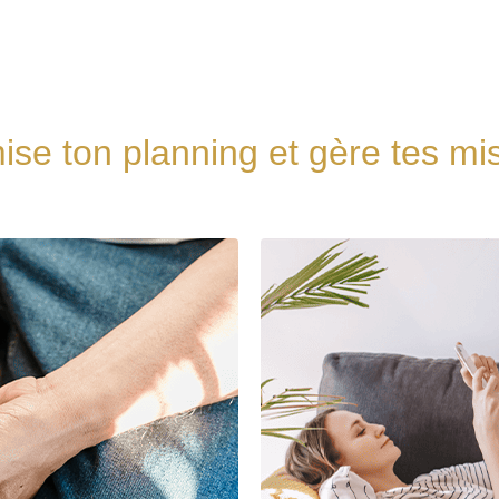
ise ton planning et gère tes mi