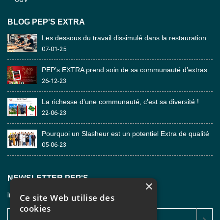
BLOG PEP'S EXTRA
Les dessous du travail dissimulé dans la restauration.
07-01-25
PEP’s EXTRA prend soin de sa communauté d’extras
26-12-23
La richesse d'une communauté, c'est sa diversité !
22-06-23
Pourquoi un Slasheur est un potentiel Extra de qualité
05-06-23
NEWSLETTER PEP'S
×
Inscrivez-vous à la newsletter pour nous suivre.
Ce site Web utilise des
cookies