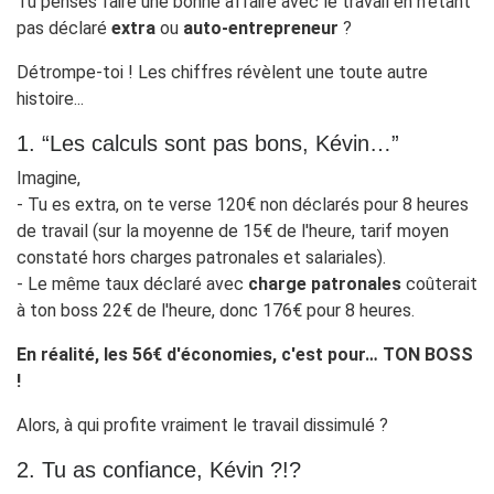
Tu penses faire une bonne affaire avec le travail en n’étant
pas déclaré
extra
ou
auto-entrepreneur
?
Détrompe-toi ! Les chiffres révèlent une toute autre
histoire...
1. “Les calculs sont pas bons, Kévin…”
Imagine,
- Tu es extra, on te verse 120€ non déclarés pour 8 heures
de travail (sur la moyenne de 15€ de l'heure, tarif moyen
constaté hors charges patronales et salariales).
- Le même taux déclaré avec
charge patronales
coûterait
à ton boss 22€ de l'heure, donc 176€ pour 8 heures.
En réalité, les 56€ d'économies, c'est pour… TON BOSS
!
Alors, à qui profite vraiment le travail dissimulé ?
2. Tu as confiance, Kévin ?!?